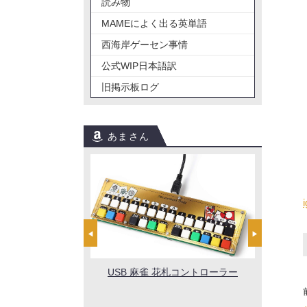
読み物
MAMEによく出る英単語
西海岸ゲーセン事情
公式WIP日本語訳
旧掲示板ログ
あまさん
◀
▶
USB 麻雀 花札コントローラー
剤 (ゲームカセット
Capc