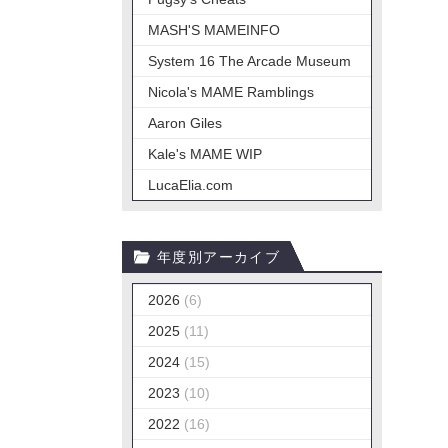
MASH'S MAMEINFO
System 16 The Arcade Museum
Nicola's MAME Ramblings
Aaron Giles
Kale's MAME WIP
LucaElia.com
年度別アーカイブ
2026
(6)
2025
(11)
2024
(15)
2023
(10)
2022
(16)