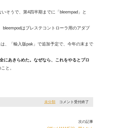
うで、第4四半期までに「bleempad」と
、bleempodはプレステコントローラ用のアダプ
ては、「輸入版pak」で追加予定で、今年の末まで
全にあきらめた。なぜなら、これをやるとプロ
のこと。
未分類
コメント受付終了
SB 麻雀 花札コントローラー
Capcom RETRO STATION
次の記事