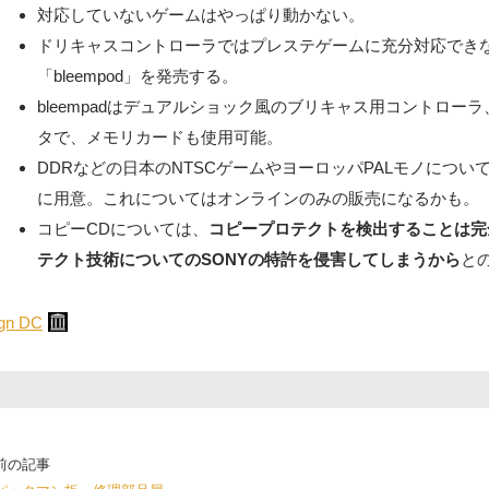
対応していないゲームはやっぱり動かない。
ドリキャスコントローラではプレステゲームに充分対応できないそ
「bleempod」を発売する。
bleempadはデュアルショック風のブリキャス用コントローラ
タで、メモリカードも使用可能。
DDRなどの日本のNTSCゲームやヨーロッパPALモノについ
に用意。これについてはオンラインのみの販売になるかも。
コピーCDについては、
コピープロテクトを検出することは完
テクト技術についてのSONYの特許を侵害してしまうから
と
ign DC
U
om RETRO STATION
レトロゲーム復活剤 (ゲームカセット
前の記事
用)