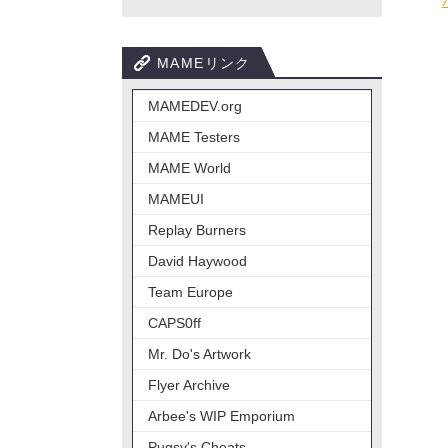
MAMEリンク
MAMEDEV.org
MAME Testers
MAME World
MAMEUI
Replay Burners
David Haywood
Team Europe
CAPS0ff
Mr. Do's Artwork
Flyer Archive
Arbee's WIP Emporium
Pugsy's Cheats