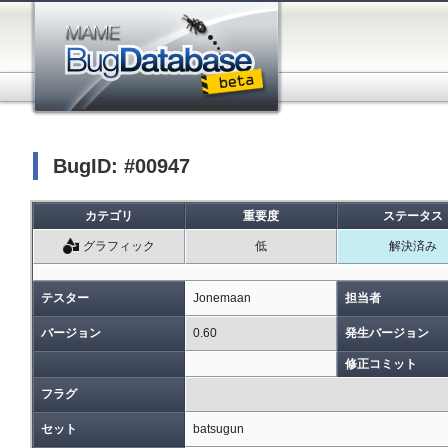
BugID: #00947
カテゴリ
重要度
ステータス
グラフィック
低
解決済み
テスター
Jonemaan
担当者
バージョン
0.60
発生バージョン
修正コミット
フラグ
セット
batsugun