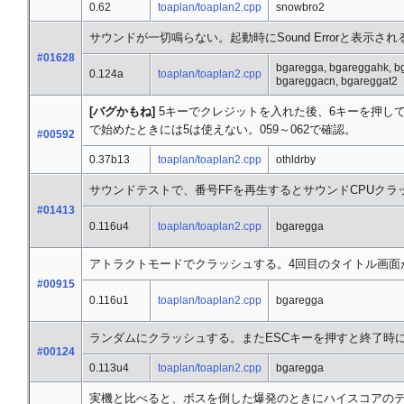
0.62
toaplan/toaplan2.cpp
snowbro2
サウンドが一切鳴らない。起動時にSound Errorと表示され
#01628
bgaregga, bgareggahk, b
0.124a
toaplan/toaplan2.cpp
bgareggacn, bgareggat2
[バグかもね]
5キーでクレジットを入れた後、6キーを押し
で始めたときには5は使えない。059～062で確認。
#00592
0.37b13
toaplan/toaplan2.cpp
othldrby
サウンドテストで、番号FFを再生するとサウンドCPUク
#01413
0.116u4
toaplan/toaplan2.cpp
bgaregga
アトラクトモードでクラッシュする。4回目のタイトル画面
#00915
0.116u1
toaplan/toaplan2.cpp
bgaregga
ランダムにクラッシュする。またESCキーを押すと終了時にacce
#00124
0.113u4
toaplan/toaplan2.cpp
bgaregga
実機と比べると、ボスを倒した爆発のときにハイスコアのテ