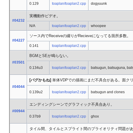
0.129
toaplan/toaplan2.cpp
dogyuunk
実機動作ビデオ。
#04232
N/A
toaplan/toaplan2.cpp
whoopee
ソース内でReceiveの綴りがRecieveになってる箇所多数。
#04227
0.141
toaplan/toaplan2.cpp
BGMとSEが鳴らない。
#03501
0.134u3
toaplan/toaplan2.cpp
batsugun, batsuguna, ba
[バグかもね]
単体VDPでの描画にまだ不具合がある。面ク
#04044
0.139u2
toaplan/toaplan2.cpp
batsugun and clones
エンディングシーンでグラフィック不具合あり。
#00944
0.37b9
toaplan/toaplan2.cpp
ghox
タイル間、タイルとスプライト間のプライオリティ問題が