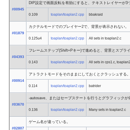
DIP設定で画面反転を有効にすると、テキストレイヤーが3
#00945
0.109
toaplan/toaplan2.cpp
bbakraid
カクテルモードでのプレイヤー2で、背景が表示されない。
#01879
0.125u4
toaplan/toaplan2.cpp
All sets in toaplan2.c
フレームステップ(Shift+Pキー)で進めると、背景とス
#04393
0.143
toaplan/toaplan2.cpp
All sets in cps1.c, toaplan
アトラクトモードをそのままにしておくとクラッシュする
#00914
0.114
toaplan/toaplan2.cpp
batrider
-autosave、またはセーブステートを行うとグラフィック
#03670
0.136
toaplan/toaplan2.cpp
Many sets in toaplan2.c
ゲーム名が違っている。
#02807