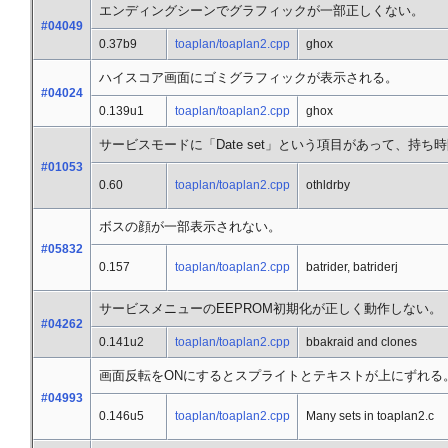
エンディングシーンでグラフィックが一部正しくない。
#04049
0.37b9
toaplan/toaplan2.cpp
ghox
ハイスコア画面にゴミグラフィックが表示される。
#04024
0.139u1
toaplan/toaplan2.cpp
ghox
サービスモードに「Date set」という項目があって、持
#01053
0.60
toaplan/toaplan2.cpp
othldrby
ボスの顔が一部表示されない。
#05832
0.157
toaplan/toaplan2.cpp
batrider, batriderj
サービスメニューのEEPROM初期化が正しく動作しない。
#04262
0.141u2
toaplan/toaplan2.cpp
bbakraid and clones
画面反転をONにするとスプライトとテキストが上にずれる
#04993
0.146u5
toaplan/toaplan2.cpp
Many sets in toaplan2.c