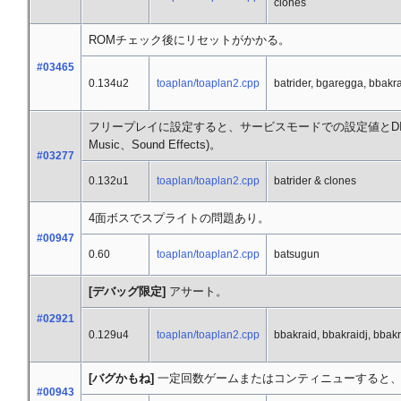
clones
ROMチェック後にリセットがかかる。
#03465
0.134u2
toaplan/toaplan2.cpp
batrider, bgaregga, bbakr
フリープレイに設定すると、サービスモードでの設定値とDIPメ
Music、Sound Effects)。
#03277
0.132u1
toaplan/toaplan2.cpp
batrider & clones
4面ボスでスプライトの問題あり。
#00947
0.60
toaplan/toaplan2.cpp
batsugun
[デバッグ限定]
アサート。
#02921
0.129u4
toaplan/toaplan2.cpp
bbakraid, bbakraidj, bbakr
[バグかもね]
一定回数ゲームまたはコンティニューすると、
#00943