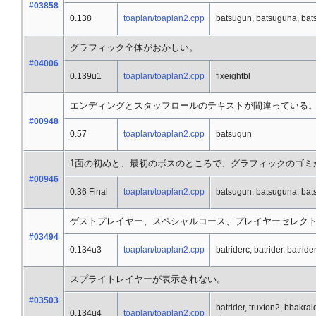
#03858
0.138
toaplan/toaplan2.cpp
batsugun, batsuguna, ba
グラフィック全体がおかしい。
#04006
0.139u1
toaplan/toaplan2.cpp
fixeightbl
エンディングとスタッフロールのテキストが間違っている
#00948
0.57
toaplan/toaplan2.cpp
batsugun
1面の初めと、最初のボスのところで、グラフィックのゴミ
#00946
0.36 Final
toaplan/toaplan2.cpp
batsugun, batsuguna, ba
ゲストプレイヤー、スペシャルコース、プレイヤーセレクトのD
#03494
0.134u3
toaplan/toaplan2.cpp
batriderc, batrider, batride
スプライトレイヤーが表示されない。
#03503
batrider, truxton2, bbakra
0.134u4
toaplan/toaplan2.cpp