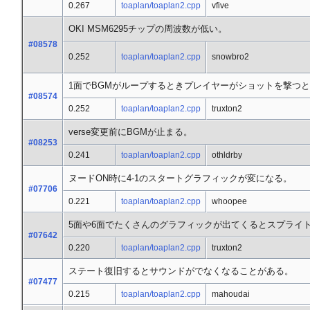
0.267
toaplan/toaplan2.cpp
vfive
OKI MSM6295チップの周波数が低い。
#08578
0.252
toaplan/toaplan2.cpp
snowbro2
1面でBGMがループするときプレイヤーがショットを撃つ
#08574
0.252
toaplan/toaplan2.cpp
truxton2
verse変更前にBGMが止まる。
#08253
0.241
toaplan/toaplan2.cpp
othldrby
ヌードON時に4-1のスタートグラフィックが変になる。
#07706
0.221
toaplan/toaplan2.cpp
whoopee
5面や6面でたくさんのグラフィックが出てくるとスプライ
#07642
0.220
toaplan/toaplan2.cpp
truxton2
ステート復旧するとサウンドがでなくなることがある。
#07477
0.215
toaplan/toaplan2.cpp
mahoudai