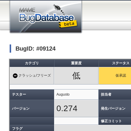
BugID: #09124
カテゴリ
重要度
ステータス
低
クラッシュ/フリーズ
仮承認
テスター
Augusto
担当者
0.274
バージョン
発生バージョン
修正コミット
フラグ