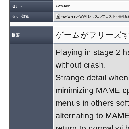
セット
wwfwfest
セット詳細
wwfwfest
- WWFレッスルフェスト (海外版)
ゲームがフリーズ
概 要
Playing in stage 2
without crash.
Strange detail when
minimizing MAME cpu
menus in others soft
alternating to MAM
return to normal wi