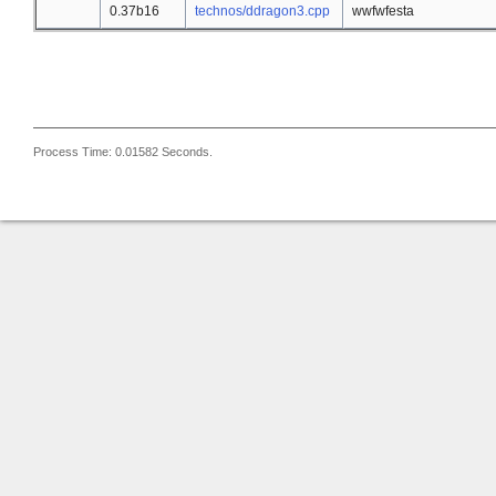
0.37b16
technos/ddragon3.cpp
wwfwfesta
Process Time: 0.01582 Seconds.