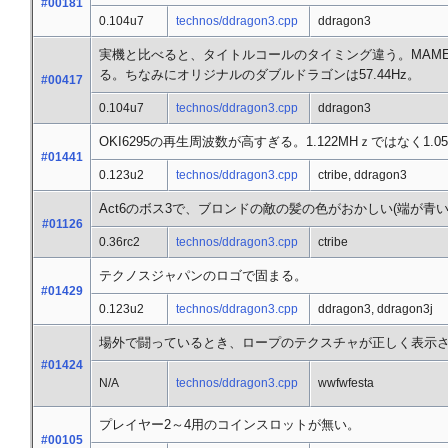
#00181
0.104u7
technos/ddragon3.cpp
ddragon3
実機と比べると、タイトルコールのタイミング違う。MAMEの
る。ちなみにオリジナルのダブルドラゴンは57.44Hz。
#00417
0.104u7
technos/ddragon3.cpp
ddragon3
OKI6295の再生周波数が高すぎる。1.122MHｚではなく1.0
#01441
0.123u2
technos/ddragon3.cpp
ctribe, ddragon3
Act6のボス3で、ブロンドの敵の髪の色がおかしい(端が青い
#01126
0.36rc2
technos/ddragon3.cpp
ctribe
テクノスジャパンのロゴで固まる。
#01429
0.123u2
technos/ddragon3.cpp
ddragon3, ddragon3j
場外で闘っているとき、ロープのテクスチャが正しく表示
#01424
N/A
technos/ddragon3.cpp
wwfwfesta
プレイヤー2～4用のコインスロットが無い。
#00105