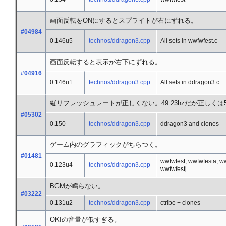
画面反転をONにするとスプライトが右にずれる。
#04984
0.146u5
technos/ddragon3.cpp
All sets in wwfwfest.c
画面反転すると表示が右下にずれる。
#04916
0.146u1
technos/ddragon3.cpp
All sets in ddragon3.c
縦リフレッシュレートが正しくない。49.23hzだが正しくは57
#05302
0.150
technos/ddragon3.cpp
ddragon3 and clones
ゲーム内のグラフィックがちらつく。
#01481
wwfwfest, wwfwfesta, w
0.123u4
technos/ddragon3.cpp
wwfwfestj
BGMが鳴らない。
#03222
0.131u2
technos/ddragon3.cpp
ctribe + clones
OKIの音量が低すぎる。