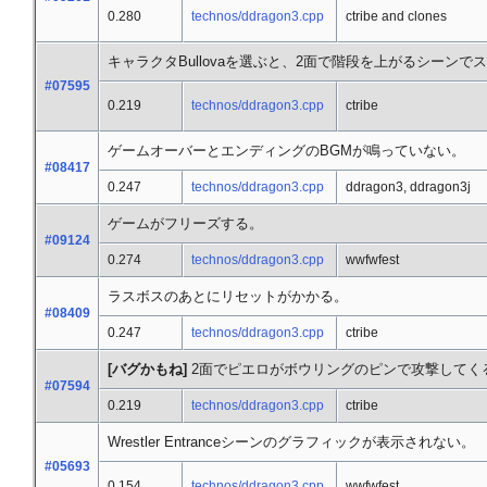
0.280
technos/ddragon3.cpp
ctribe and clones
キャラクタBullovaを選ぶと、2面で階段を上がるシーン
#07595
0.219
technos/ddragon3.cpp
ctribe
ゲームオーバーとエンディングのBGMが鳴っていない。
#08417
0.247
technos/ddragon3.cpp
ddragon3, ddragon3j
ゲームがフリーズする。
#09124
0.274
technos/ddragon3.cpp
wwfwfest
ラスボスのあとにリセットがかかる。
#08409
0.247
technos/ddragon3.cpp
ctribe
[バグかもね]
2面でピエロがボウリングのピンで攻撃してく
#07594
0.219
technos/ddragon3.cpp
ctribe
Wrestler Entranceシーンのグラフィックが表示されない。
#05693
0.154
technos/ddragon3.cpp
wwfwfest