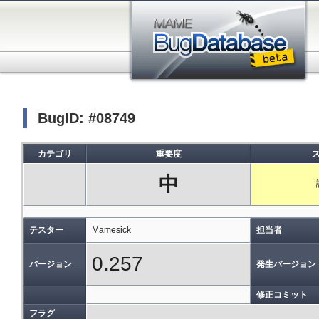
BugID: #08749
カテゴリ
重要度
中
テスター
Mamesick
担当者
0.257
バージョン
発生バージョン
修正コミット
フラグ