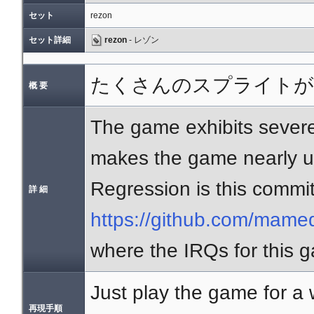
セット
rezon
セット詳細
rezon
- レゾン
たくさんのスプライトが
概 要
The game exhibits severe
makes the game nearly un
Regression is this commit
詳 細
https://github.com/mam
where the IRQs for this 
Just play the game for a w
再現手順