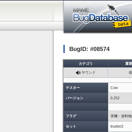
BugID: #08574
カテゴリ
重
サウンド
テスター
Cow
バージョン
0.252
フラグ
実機・資料検
セット
truxton2