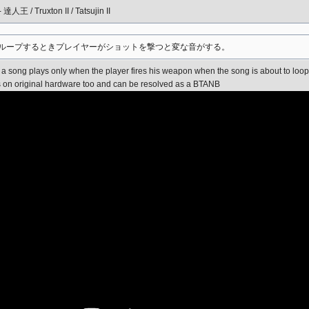
- 達人王 / Truxton II / Tatsujin II
がループするときプレイヤーがショットを撃つと変な音がする。
 a song plays only when the player fires his weapon when the song is about to loop
 on original hardware too and can be resolved as a BTANB