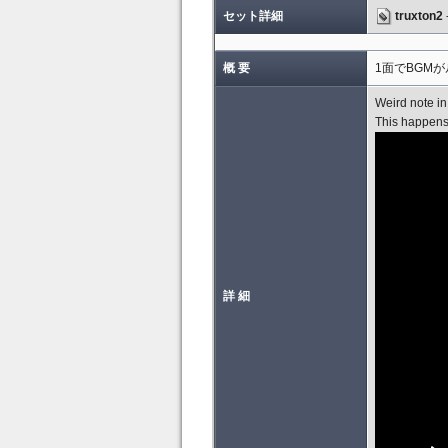
セット詳細
truxton2
概 要
1面でBGM
Weird note in
This happens
詳 細