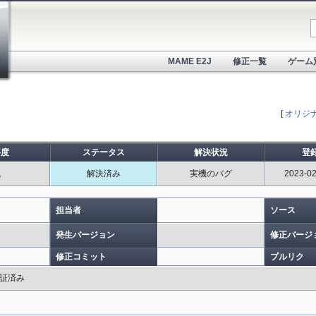
MAME E2J
修正一覧
ゲーム
[
オリジ
要度
ステータス
解決状況
登
低
解決済み
実機のバグ
2023-02
担当者
ソース
発生バージョン
修正バージ
修正コミット
プルリク
証済み