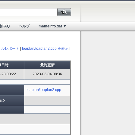
別FAQ
ヘルプ
mameinfo.dat ▼
ナルレポート
|
toaplan/toaplan2.cpp を表示
]
録日時
最終更新
-28 00:22
2023-03-04 08:36
toaplan/toaplan2.cpp
ョン