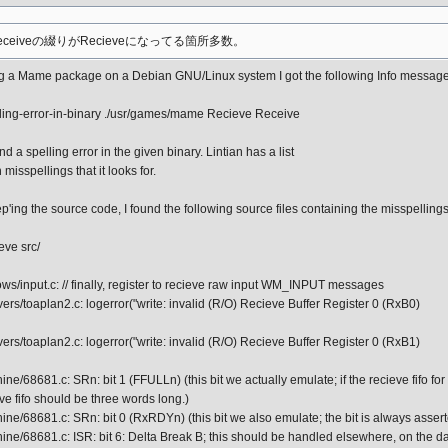
ceiveの綴りがRecieveになってる箇所多数。
ng a Mame package on a Debian GNU/Linux system I got the following Info message
lling-error-in-binary ./usr/games/mame Recieve Receive
nd a spelling error in the given binary. Lintian has a list
isspellings that it looks for.
p'ing the source code, I found the following source files containing the misspellings
eve src/
ws/input.c: // finally, register to recieve raw input WM_INPUT messages
ers/toaplan2.c: logerror("write: invalid (R/O) Recieve Buffer Register 0 (RxB0)
ers/toaplan2.c: logerror("write: invalid (R/O) Recieve Buffer Register 0 (RxB1)
e/68681.c: SRn: bit 1 (FFULLn) (this bit we actually emulate; if the recieve fifo for cha
eve fifo should be three words long.)
ne/68681.c: SRn: bit 0 (RxRDYn) (this bit we also emulate; the bit is always asserted
ne/68681.c: ISR: bit 6: Delta Break B; this should be handled elsewhere, on the d