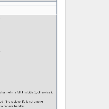
:
:
nnel n is full, this bit is 1, otherwise it
 if the recieve fifo is not empty)
ata recieve handler