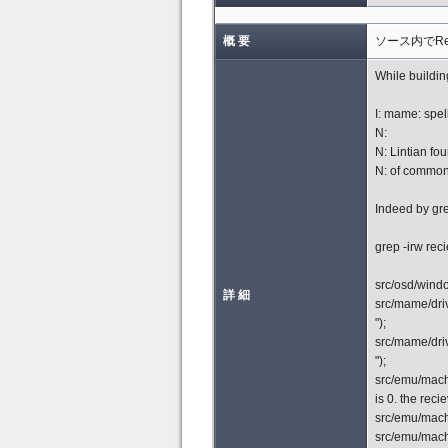
概 要
ソース内でRe
While buildi
I: mame: spe
N:
N: Lintian fou
N: of common m
Indeed by gre
grep -irw reci
src/osd/windo
詳 細
src/mame/driv
");
src/mame/driv
");
src/emu/machin
is 0. the reci
src/emu/machi
src/emu/machi