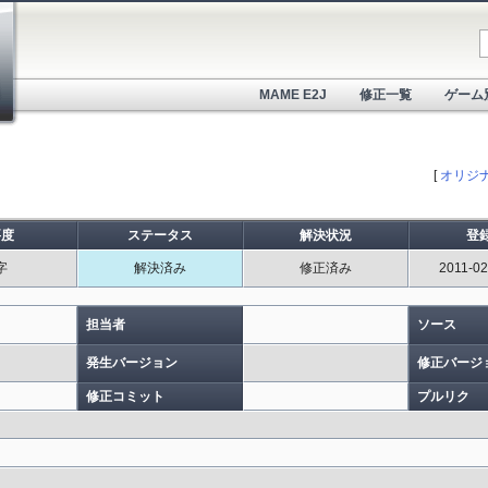
MAME E2J
修正一覧
ゲーム
[
オリジ
要度
ステータス
解決状況
登
字
解決済み
修正済み
2011-02
担当者
ソース
発生バージョン
修正バージ
修正コミット
プルリク