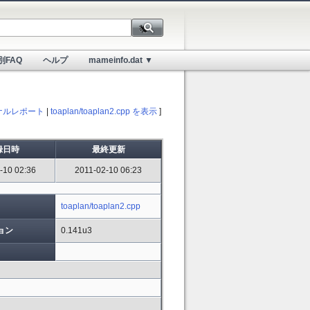
別FAQ
ヘルプ
mameinfo.dat ▼
ナルレポート
|
toaplan/toaplan2.cpp を表示
]
録日時
最終更新
-10 02:36
2011-02-10 06:23
toaplan/toaplan2.cpp
ョン
0.141u3