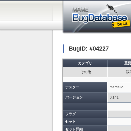
BugID: #04227
カテゴリ
重
その他
誤
テスター
marcello_
バージョン
0.141
フラグ
セット
セット詳細