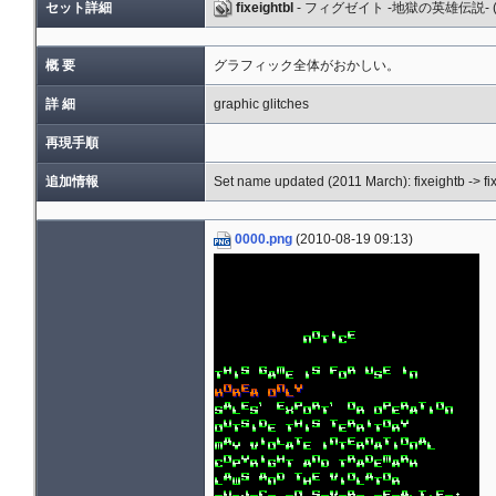
セット詳細
fixeightbl
- フィグゼイト -地獄の英雄伝説- 
概 要
グラフィック全体がおかしい。
詳 細
graphic glitches
再現手順
追加情報
Set name updated (2011 March): fixeightb -> fi
0000.png
(2010-08-19 09:13)