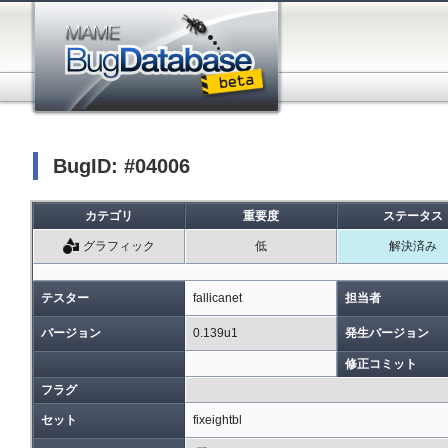
BugID: #04006
カテゴリ
重要度
ステータス
グラフィック
低
解決済み
テスター
fallicanet
担当者
バージョン
0.139u1
発生バージョン
修正コミット
フラグ
セット
fixeightbl