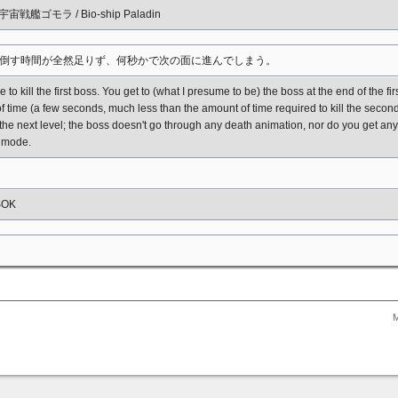
 宇宙戦艦ゴモラ / Bio-ship Paladin
倒す時間が全然足りず、何秒かで次の面に進んでしまう。
 to kill the first boss. You get to (what I presume to be) the boss at the end of the fi
f time (a few seconds, much less than the amount of time required to kill the second b
the next level; the boss doesn't go through any death animation, nor do you get any 
r mode.
SOK
M