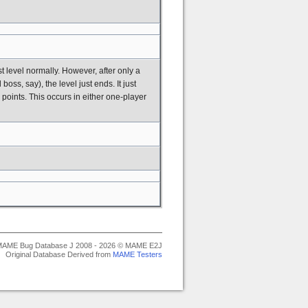
rst level normally. However, after only a
oss, say), the level just ends. It just
points. This occurs in either one-player
AME Bug Database J 2008 - 2026 © MAME E2J
Original Database Derived from
MAME Testers