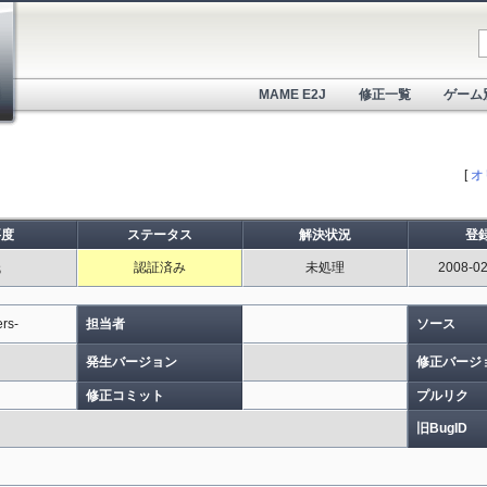
MAME E2J
修正一覧
ゲーム
[
オ
要度
ステータス
解決状況
登
低
認証済み
未処理
2008-02
ers-
担当者
ソース
発生バージョン
修正バージ
修正コミット
プルリク
旧BugID