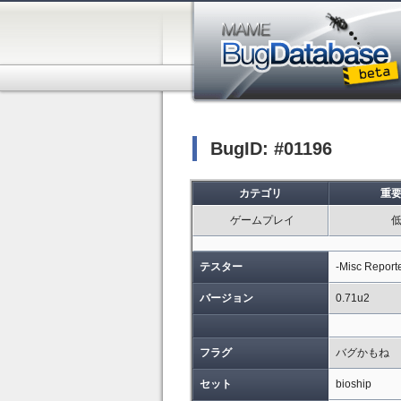
BugID: #01196
カテゴリ
重
ゲームプレイ
テスター
-Misc Report
バージョン
0.71u2
フラグ
バグかもね
セット
bioship