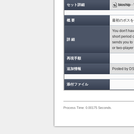
セット詳細
bioship
-
概 要
最初のボスを
You don't have
short period o
詳 細
sends you to 
or two-playe
再現手順
追加情報
Posted by D
添付ファイル
Process Time: 0.00175 Seconds.