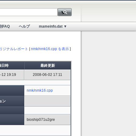
別FAQ
ヘルプ
mameinfo.dat ▼
リジナルレポート
|
nmk/nmk16.cpp を表示
]
録日時
最終更新
-12 19:19
2008-06-02 17:11
nmk/nmk16.cpp
ョン
bioship071u2gre