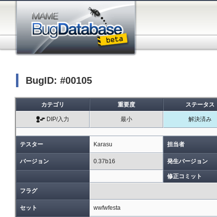
BugID: #00105
カテゴリ
重要度
ステータス
DIP/入力
最小
解決済み
テスター
Karasu
担当者
バージョン
0.37b16
発生バージョン
修正コミット
フラグ
セット
wwfwfesta