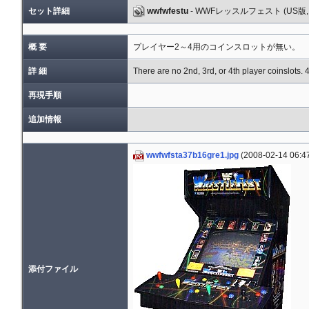
セット詳細
wwfwfestu
- WWFレッスルフェスト (US版, r
概 要
プレイヤー2～4用のコインスロットが無い。
詳 細
There are no 2nd, 3rd, or 4th player coinslots. 
再現手順
追加情報
wwfwfsta37b16gre1.jpg
(2008-02-14 06:4
添付ファイル