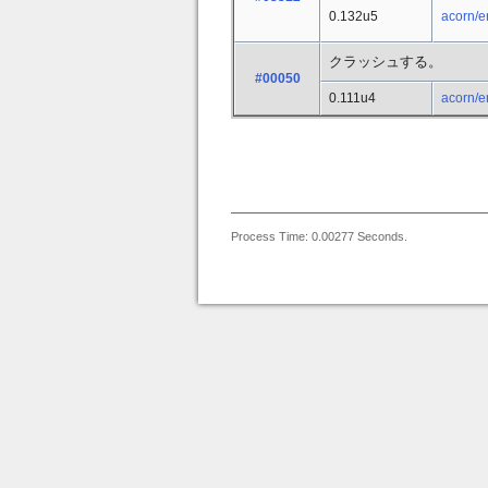
0.132u5
acorn/er
クラッシュする。
#00050
0.111u4
acorn/er
Process Time: 0.00277 Seconds.