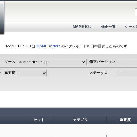
MAME E2J
修正一覧
ゲーム
MAME Bug DB は
MAME Testers
のバグレポートを日本語訳したものです。
ソース
修正バージョン
重要度
ステータス
セット
カテゴリ
重要度