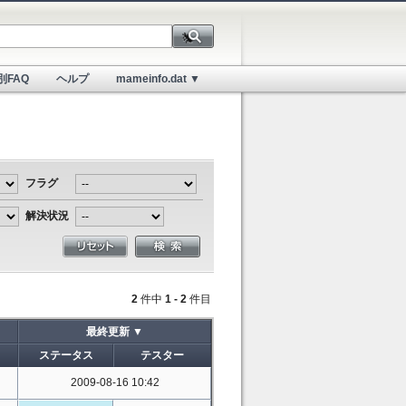
別FAQ
ヘルプ
mameinfo.dat ▼
フラグ
解決状況
2
件中
1 - 2
件目
最終更新 ▼
ステータス
テスター
2009-08-16 10:42