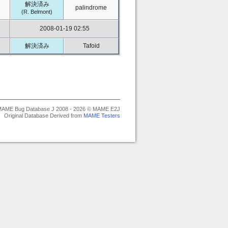
解決済み
palindrome
(R. Belmont)
2008-01-19 02:55
解決済み
Tafoid
AME Bug Database J 2008 - 2026 © MAME E2J
Original Database Derived from
MAME Testers