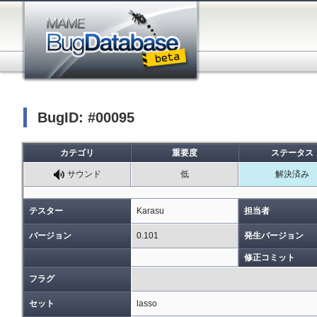
BugID: #00095
カテゴリ
重要度
ステータス
サウンド
低
解決済み
テスター
Karasu
担当者
バージョン
0.101
発生バージョン
修正コミット
フラグ
セット
lasso