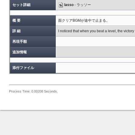
セット詳細
lasso
- ラッソー
概 要
面クリアBGMが途中で止まる。
詳 細
I noticed that when you beat a level, the victory 
再現手順
追加情報
添付ファイル
Process Time: 0.00208 Seconds.