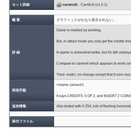
セット詳細
carnevil1
- CarnEvil (v1.0.1)
概 要
グラフィックがかなり表示されない。
Game is marked as working.
But, in attract mode you only get the credits inser
詳 細
In-game is somewhat better, but it's still unplay
Compare to carnevil which appears to work corr
Tried -nodrc, no change except that it runs muc
>mame carnevil1
再現手順
It says CREDITS: 0 OF 2, and INSERT 2 COINS 
追加情報
Also tested with 0.254, lots of flashing horizonta
添付ファイル