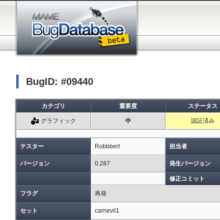
BugID: #09440
カテゴリ
重要度
ステータス
グラフィック
中
認証済み
テスター
Robbbert
担当者
バージョン
0.287
発生バージョン
修正コミット
フラグ
再発
セット
carnevil1