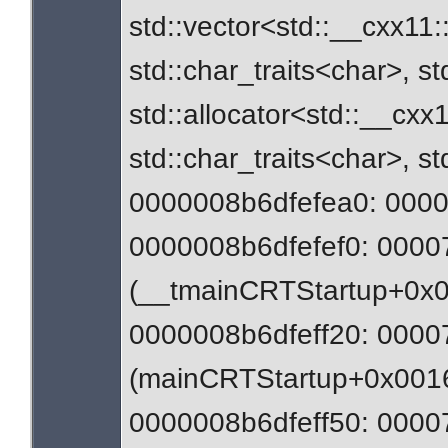
std::vector<std::__cxx11:
std::char_traits<char>, st
std::allocator<std::__cxx
std::char_traits<char>, s
0000008b6dfefea0: 0000
0000008b6dfefef0: 0000
(__tmainCRTStartup+0x
0000008b6dfeff20: 0000
(mainCRTStartup+0x001
0000008b6dfeff50: 0000