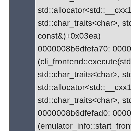
std::allocator<std::__cxx
std::char_traits<char>, st
const&)+0x03ea)
0000008b6dfefa70: 0000
(cli_frontend::execute(st
std::char_traits<char>, st
std::allocator<std::__cxx
std::char_traits<char>, s
0000008b6dfefad0: 0000
(emulator_info::start_fr