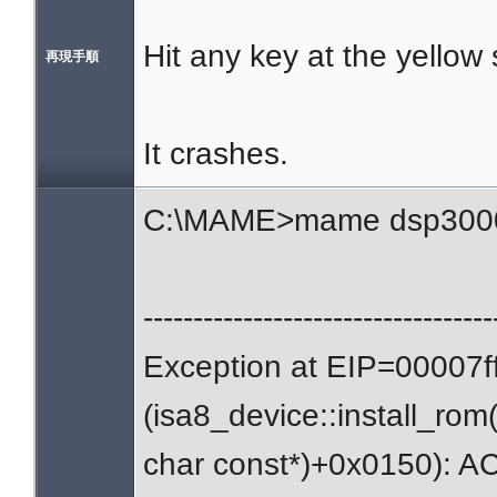
Hit any key at the yellow
再現手順
It crashes.
C:\MAME>mame dsp300
-----------------------------------
Exception at EIP=00007
(isa8_device::install_rom(
char const*)+0x0150):