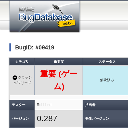
BugID: #09419
カテゴリ
重要度
ステータス
重要 (ゲー
クラッシ
解決済み
ュ/フリーズ
ム)
テスター
Robbbert
担当者
0.287
バージョン
発生バージョン