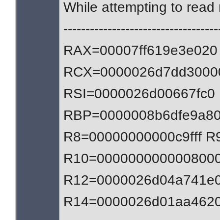
While attempting to re
-----------------------------------
RAX=00007ff619e3e020
RCX=0000026d7dd3000
RSI=0000026d00667fc0
RBP=0000008b6dfe9a80
R8=00000000000c9fff 
R10=0000000000008000
R12=0000026d04a741e0
R14=0000026d01aa4620