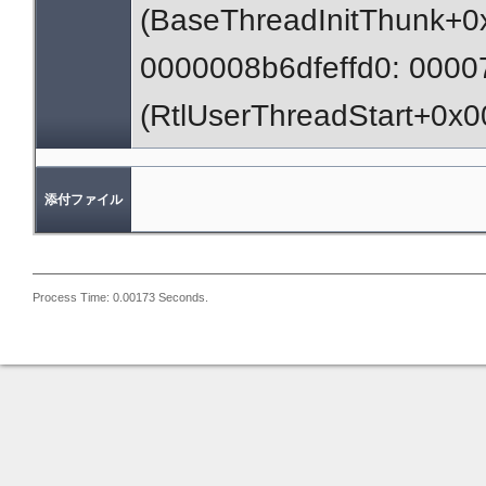
(BaseThreadInitThunk+0
0000008b6dfeffd0: 0000
(RtlUserThreadStart+0x0
添付ファイル
Process Time: 0.00173 Seconds.