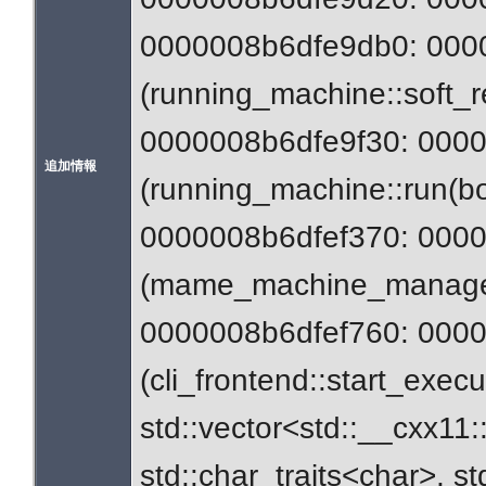
0000008b6dfe9db0: 000
(running_machine::soft_r
0000008b6dfe9f30: 000
追加情報
(running_machine::run(b
0000008b6dfef370: 000
(mame_machine_manager
0000008b6dfef760: 0000
(cli_frontend::start_ex
std::vector<std::__cxx11:
std::char_traits<char>, st