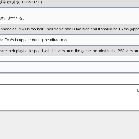
 鉄拳 (海外版, TE2/VER.C)
速度が速すぎる。
speed of FMVs is too fast. Their frame rate is too high and it should be 15 fps (appar
 the FMVs to appear during the attract mode.
re their playback speed with the version of the game included in the PS2 version
M