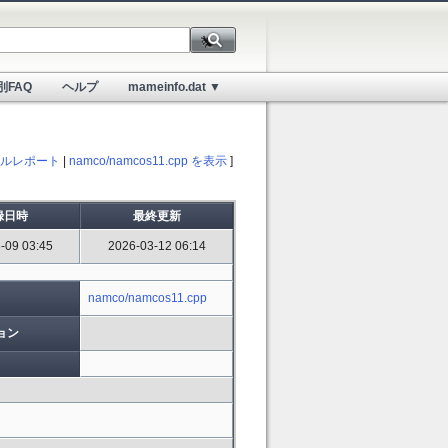
別FAQ
ヘルプ
mameinfo.dat ▼
ルレポート
|
namco/namcos11.cpp を表示
]
録日時
最終更新
-09 03:45
2026-03-12 06:14
namco/namcos11.cpp
ョン