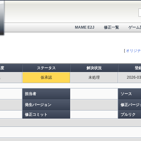
MAME E2J
修正一覧
ゲーム
[
オリジナ
要度
ステータス
解決状況
登
低
仮承認
未処理
2026-03
担当者
ソース
発生バージョン
修正バージ
修正コミット
プルリク