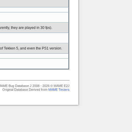
ently, they are played in 30 fps).
 of Tekken 5, and even the PS1 version.
AME Bug Database J 2008 - 2026 © MAME E2J
Original Database Derived from
MAME Testers