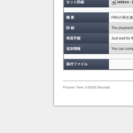
セット詳細
tekken
-
概 要
FMVの再生
詳 細
The playback 
再現手順
Just wait for
追加情報
You can compa
添付ファイル
Process Time: 0.00163 Seconds.