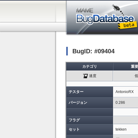
BugID: #09404
カテゴリ
重
速度
テスター
AntonioRX
バージョン
0.286
フラグ
セット
tekken