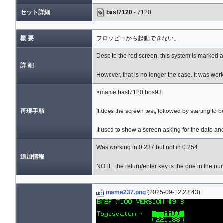
セット詳細
basf7120
- 7120
概 要
フロッピーから起動できない。
Despite the red screen, this system is marked a
詳 細
However, that is no longer the case. It was work
>mame basf7120 bos93
再現手順
It does the screen test, followed by starting to 
It used to show a screen asking for the date an
Was working in 0.237 but not in 0.254
追加情報
NOTE: the return/enter key is the one in the nu
mame237.png
(2025-09-12 23:43)