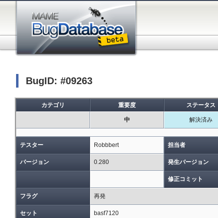
BugID: #09263
カテゴリ
重要度
ステータス
中
解決済み
テスター
Robbbert
担当者
バージョン
0.280
発生バージョン
修正コミット
フラグ
再発
セット
basf7120