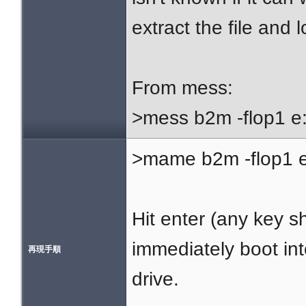
extract the file and l
From mess:
>mess b2m -flop1 
>mame b2m -flop1 
Hit enter (any key s
immediately boot int
再現手順
drive.