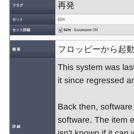
再発
フラグ
セット
b2m
セット詳細
b2m
- Башкирия-2М
フロッピーから起
概 要
This system was las
it since regressed 
Back then, software l
software. The item ex
詳 細
isn't known if it can