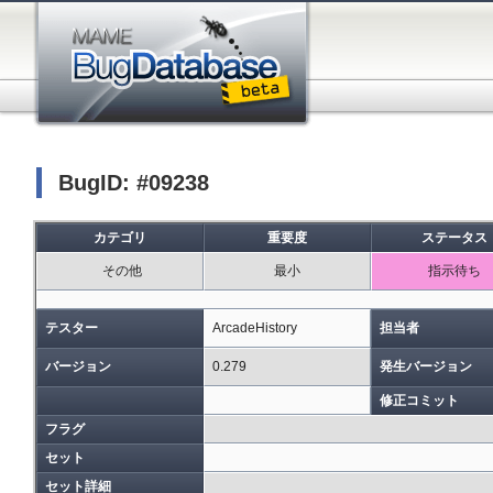
BugID: #09238
カテゴリ
重要度
ステータス
その他
最小
指示待ち
テスター
ArcadeHistory
担当者
バージョン
0.279
発生バージョン
修正コミット
フラグ
セット
セット詳細