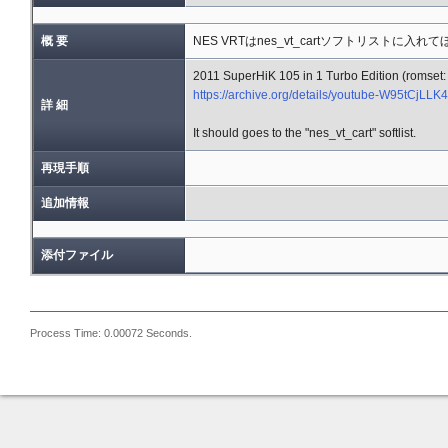
概 要
NES VRTはnes_vt_cartソフトリストに入れ
2011 SuperHiK 105 in 1 Turbo Edition (romset: 
https://archive.org/details/youtube-W95tCjLLK
詳 細
It should goes to the "nes_vt_cart" softlist.
再現手順
追加情報
添付ファイル
Process Time: 0.00072 Seconds.