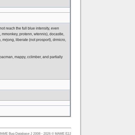
ot reach the full blue intensity, even
c, mmonkey, protenn, wtennis), docastle,
mrjong, liberate (not prosport), drmicro,
 pacman, mappy, cclimber, and partially
AME Bug Database J 2008 - 2026 © MAME E2J