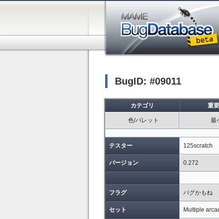
BugID: #09011
カテゴリ
重
色/パレット
最
テスター
125scratch
バージョン
0.272
フラグ
バグかもね
セット
Multiple arca