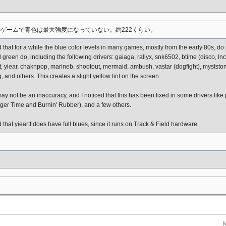
のゲームで青色は最大強度になっていない。約222くらい。
 that for a while the blue color levels in many games, mostly from the early 80s, do n
green do, including the following drivers: galaga, rallyx, snk6502, btime (disco, ln
, yiear, chaknpop, marineb, shootout, mermaid, ambush, vastar (dogfight), mystston, 
, and others. This creates a slight yellow tint on the screen.
ay not be an inaccuracy, and I noticed that this has been fixed in some drivers like
rger Time and Burnin' Rubber), and a few others.
d that yieartf does have full blues, since it runs on Track & Field hardware.
M