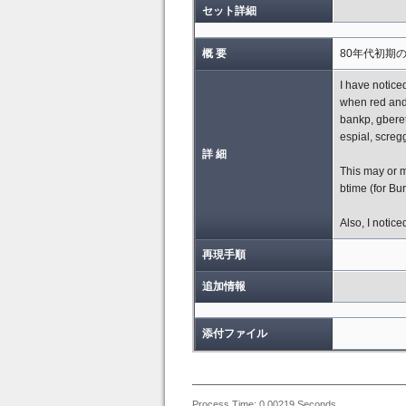
セット詳細
概 要
80年代初期
I have noticed
when red and 
bankp, gberet
espial, scregg
詳 細
This may or m
btime (for Bu
Also, I notice
再現手順
追加情報
添付ファイル
Process Time: 0.00219 Seconds.