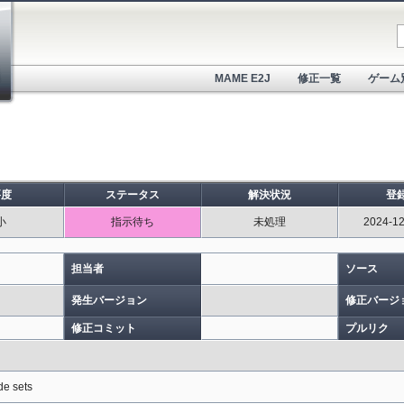
MAME E2J
修正一覧
ゲーム
要度
ステータス
解決状況
登
小
指示待ち
未処理
2024-12
担当者
ソース
発生バージョン
修正バージ
修正コミット
プルリク
de sets