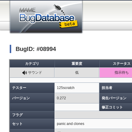
BugID: #08994
カテゴリ
重要度
ステータス
サウンド
低
指示待ち
テスター
125scratch
担当者
バージョン
0.272
発生バージョン
修正コミット
フラグ
セット
panic and clones