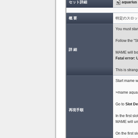
セット詳細
aquarius
概 要
特定のスロッ
You must star
Follow the "
詳 細
MAME will bo
Fatal error: 
This is strang
Start mame wi
>mame aquar
Go to
Slot D
再現手順
In the first s
MAME will un
On the first s