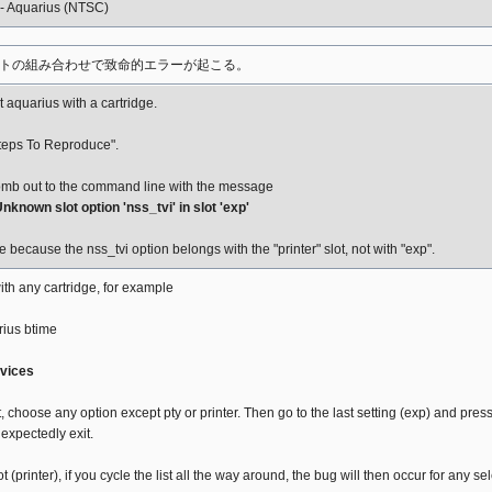
- Aquarius (NTSC)
トの組み合わせで致命的エラーが起こる。
t aquarius with a cartridge.
Steps To Reproduce".
mb out to the command line with the message
Unknown slot option 'nss_tvi' in slot 'exp'
e because the nss_tvi option belongs with the "printer" slot, not with "exp".
th any cartridge, for example
ius btime
evices
lot, choose any option except pty or printer. Then go to the last setting (exp) and pres
expectedly exit.
lot (printer), if you cycle the list all the way around, the bug will then occur for any s