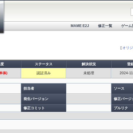
MAME E2J
修正一覧
ゲーム
[
オリジ
要度
ステータス
解決状況
登
本体)
認証済み
未処理
2024-11
担当者
ソース
発生バージョン
修正バージ
修正コミット
プルリク