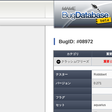
BugID: #08972
カテゴリ
重
クラッシュ/フリーズ
重要 (
テスター
Robbbert
バージョン
0.271
フラグ
セット
aquarius