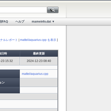
別FAQ
ヘルプ
mameinfo.dat ▼
ナルレポート
|
mattel/aquarius.cpp を表示
]
録日時
最終更新
-23 15:32
2024-12-23 08:40
mattel/aquarius.cpp
ョン