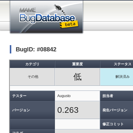
BugID: #08842
カテゴリ
重要度
ステータス
低
その他
解決済み
テスター
Augusto
担当者
0.263
バージョン
発生バージョン
修正コミット