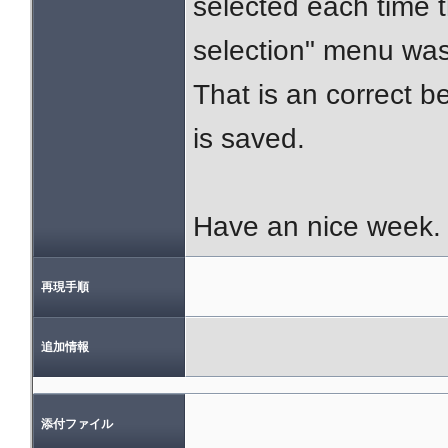
selected each time t
selection" menu was
That is an correct b
is saved.
Have an nice week.
再現手順
追加情報
添付ファイル