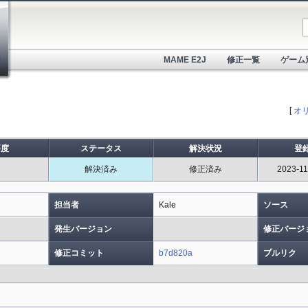
MAME E2J
修正一覧
ゲーム
[
オ
要度
ステータス
解決状況
登
中
解決済み
修正済み
2023-11
担当者
Kale
ソース
発生バージョン
修正バージ
修正コミット
b7d820a
プルリク