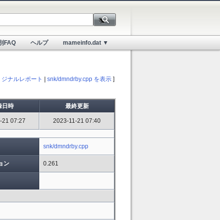
別FAQ
ヘルプ
mameinfo.dat ▼
リジナルレポート
|
snk/dmndrby.cpp を表示
]
録日時
最終更新
-21 07:27
2023-11-21 07:40
snk/dmndrby.cpp
ョン
0.261