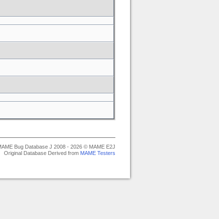
AME Bug Database J 2008 - 2026 © MAME E2J
Original Database Derived from
MAME Testers