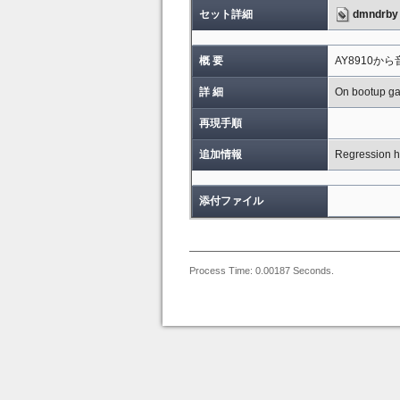
セット詳細
dmndrby
概 要
AY8910か
詳 細
On bootup ga
再現手順
追加情報
Regression 
添付ファイル
Process Time: 0.00187 Seconds.