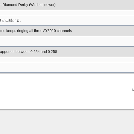
- Diamond Derby (Win bet, newer)
ら音が出続ける。
me keeps ringing all three AY8910 channels
happened between 0.254 and 0.258
M