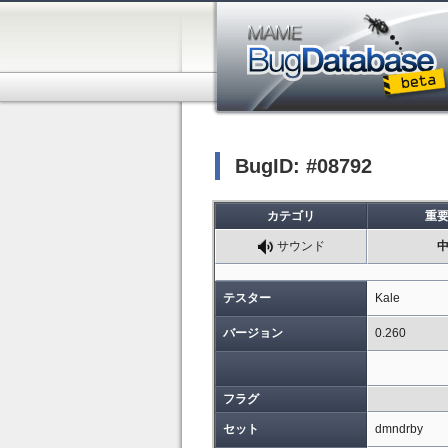
BugID: #08792
カテゴリ
重
サウンド
テスター
Kale
バージョン
0.260
フラグ
セット
dmndrby