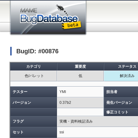
BugID: #00876
カテゴリ
重要度
ステータス
色/パレット
低
解決済み
テスター
YMI
担当者
バージョン
0.37b2
発生バージョン
修正コミット
フラグ
実機・資料検証済み
セット
ssi