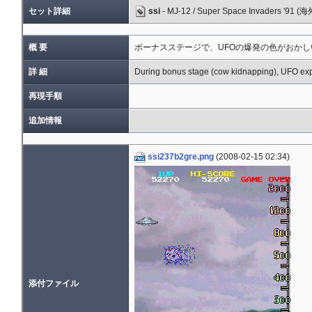
セット詳細
ssi
- MJ-12 / Super Space Invaders '91 (海
概 要
ボーナスステージで、UFOの爆発の色がおか
詳 細
During bonus stage (cow kidnapping), UFO ex
再現手順
追加情報
ssi237b2gre.png
(2008-02-15 02:34)
添付ファイル