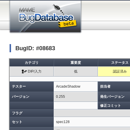
BugID: #08683
カテゴリ
重要度
ステータス
DIP/入力
低
認証済み
テスター
ArcadeShadow
担当者
バージョン
0.255
発生バージョン
修正コミット
フラグ
セット
spec128