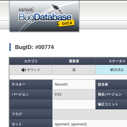
BugID: #00774
カテゴリ
重要度
ステータス
サウンド
低
解決済み
テスター
Nerox91
担当者
バージョン
0.62
発生バージョン
修正コミット
フラグ
セット
sgunner2, sgunner2j