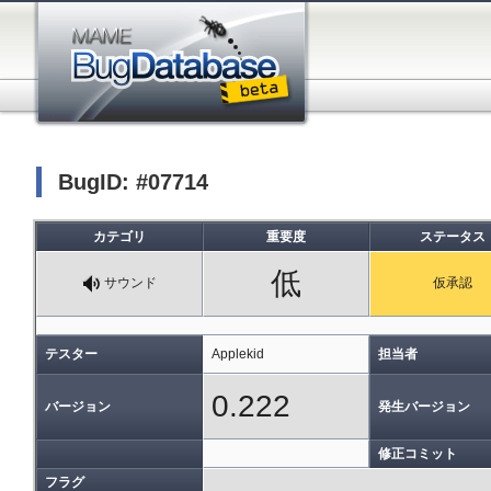
BugID: #07714
カテゴリ
重要度
ステータス
低
サウンド
仮承認
テスター
Applekid
担当者
0.222
バージョン
発生バージョン
修正コミット
フラグ