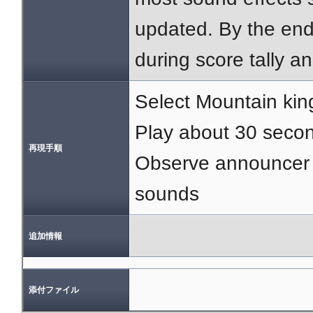
updated. By the end 
during score tally an
Select Mountain ki
Play about 30 seco
再現手順
Observe announcer 
sounds
追加情報
添付ファイル