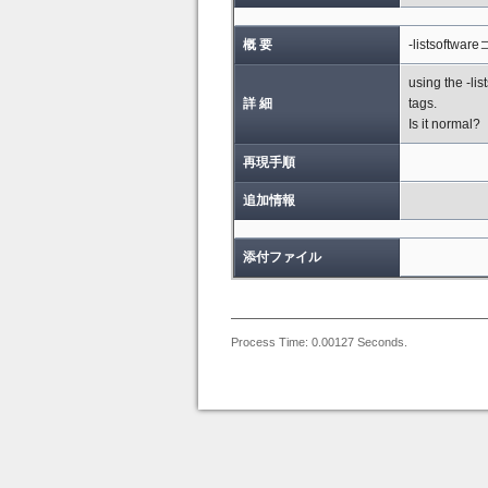
概 要
-listsof
using the -li
詳 細
tags.
Is it normal?
再現手順
追加情報
添付ファイル
Process Time: 0.00127 Seconds.