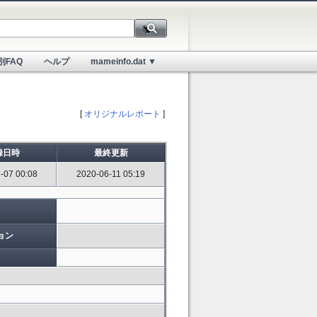
別FAQ
ヘルプ
mameinfo.dat ▼
[
オリジナルレポート
]
録日時
最終更新
-07 00:08
2020-06-11 05:19
ョン