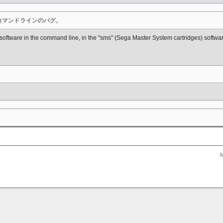
twareコマンドラインのバグ。
stsoftware in the command line, in the "sms" (Sega Master System cartridges) software 
M