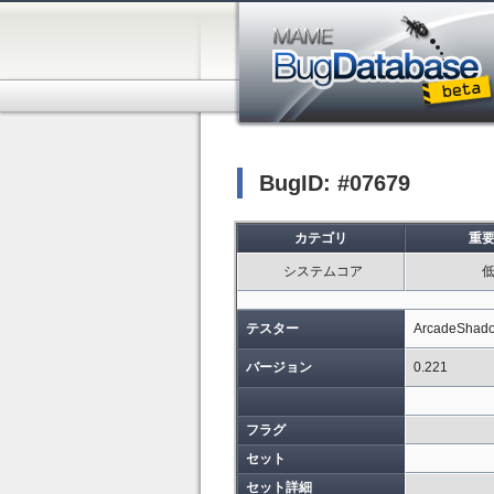
BugID: #07679
カテゴリ
重
システムコア
テスター
ArcadeShad
バージョン
0.221
フラグ
セット
セット詳細