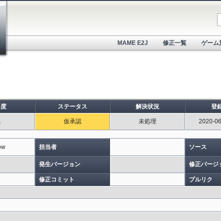
MAME E2J
修正一覧
ゲーム
要度
ステータス
解決状況
登
低
仮承認
未処理
2020-06
ow
担当者
ソース
発生バージョン
修正バージ
修正コミット
プルリク