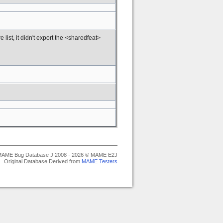
list, it didn't export the <sharedfeat>
AME Bug Database J 2008 - 2026 © MAME E2J
Original Database Derived from
MAME Testers