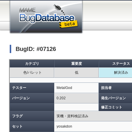
BugID: #07126
カテゴリ
重要度
ステータス
色/パレット
低
解決済み
テスター
MetalGod
担当者
バージョン
0.202
発生バージョン
修正コミット
フラグ
実機・資料検証済み
セット
yosakdon