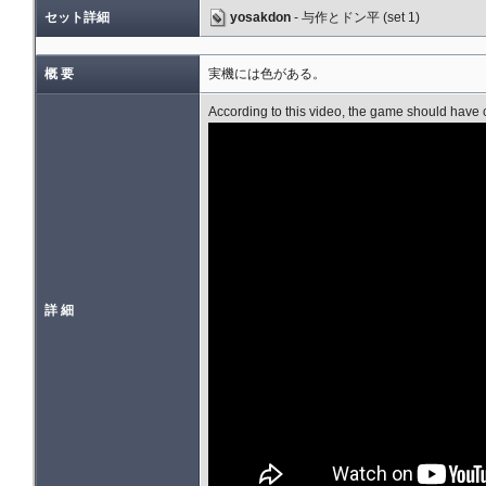
セット詳細
yosakdon
- 与作とドン平 (set 1)
概 要
実機には色がある。
According to this video, the game should have c
詳 細