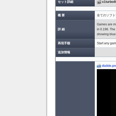
セット詳細
x1turbo4
概 要
全てのソフト
Games are mis
詳 細
in 0.196. The 
showing blue
再現手順
Start any ga
追加情報
dialide.p