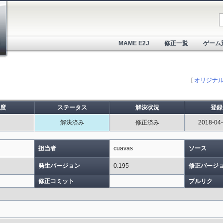
MAME E2J
修正一覧
ゲーム
[
オリジナ
度
ステータス
解決状況
登録
解決済み
修正済み
2018-04-
担当者
cuavas
ソース
発生バージョン
0.195
修正バージ
修正コミット
プルリク