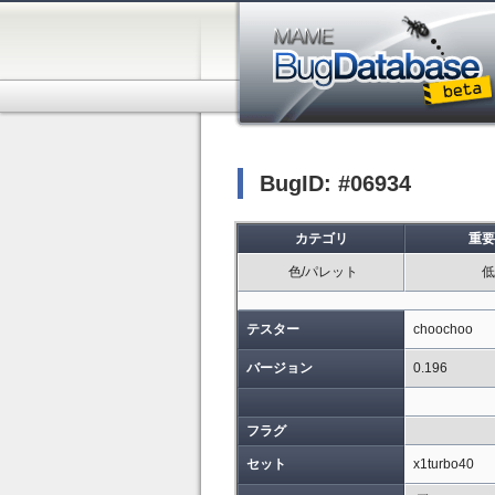
BugID: #06934
カテゴリ
重要
色/パレット
低
テスター
choochoo
バージョン
0.196
フラグ
セット
x1turbo40