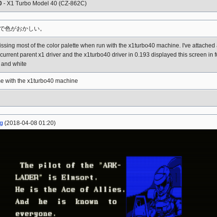
0
- X1 Turbo Model 40 (CZ-862C)
で色がおかしい。
sing most of the color palette when run with the x1turbo40 machine. I've attache
current parent x1 driver and the x1turbo40 driver in 0.193 displayed this screen in fu
 and white
me with the x1turbo40 machine
ng
(2018-04-08 01:20)