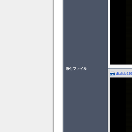
添付ファイル
dialide19