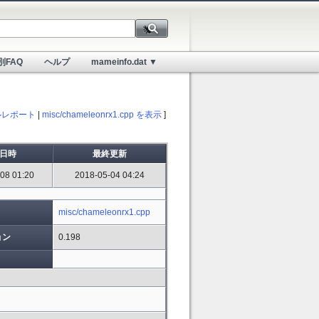
別FAQ
ヘルプ
mameinfo.dat ▼
ルレポート
|
misc/chameleonrx1.cpp を表示
]
日時
最終更新
08 01:20
2018-05-04 04:24
misc/chameleonrx1.cpp
ョン
0.198