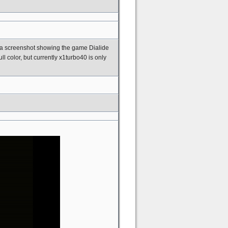
d a screenshot showing the game Dialide
ll color, but currently x1turbo40 is only