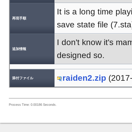
It is a long time pl
再現手順
save state file (7.sta
I don't know it's ma
追加情報
designed so.
raiden2.zip
(2017-
添付ファイル
Process Time: 0.00186 Seconds.