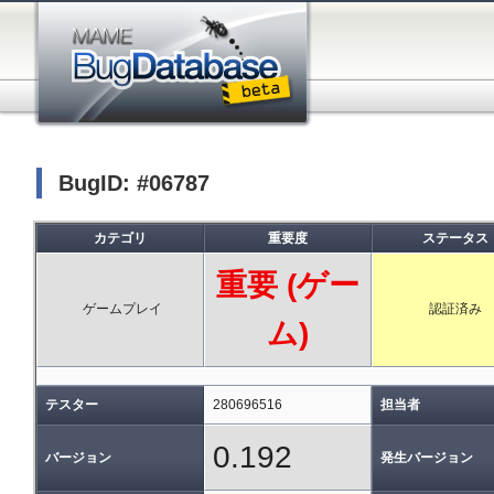
BugID: #06787
カテゴリ
重要度
ステータス
重要 (ゲー
ゲームプレイ
認証済み
ム)
テスター
280696516
担当者
0.192
バージョン
発生バージョン