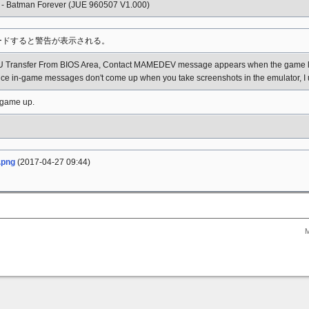
- Batman Forever (JUE 960507 V1.000)
ロードすると警告が表示される。
 Transfer From BIOS Area, Contact MAMEDEV message appears when the game loa
since in-game messages don't come up when you take screenshots in the emulator, I 
 game up.
.png
(2017-04-27 09:44)
M