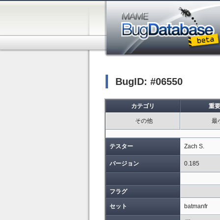
BugID: #06550
カテゴリ
重
その他
最
テスター
Zach S.
バージョン
0.185
フラグ
セット
batmanfr