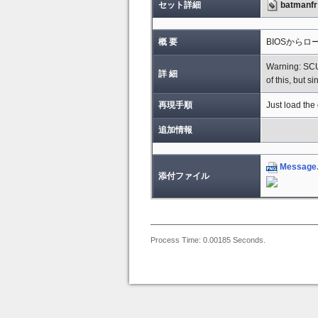
セット詳細
batmanfr
概 要
BIOSから
Warning: SCU
詳 細
of this, but 
再現手順
Just load the
追加情報
Message
添付ファイル
Process Time: 0.00185 Seconds.