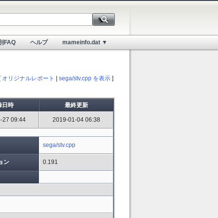
別FAQ
ヘルプ
mameinfo.dat ▼
[
オリジナルレポート
|
sega/stv.cpp を表示
]
録日時
最終更新
-27 09:44
2019-01-04 06:38
sega/stv.cpp
ョン
0.191