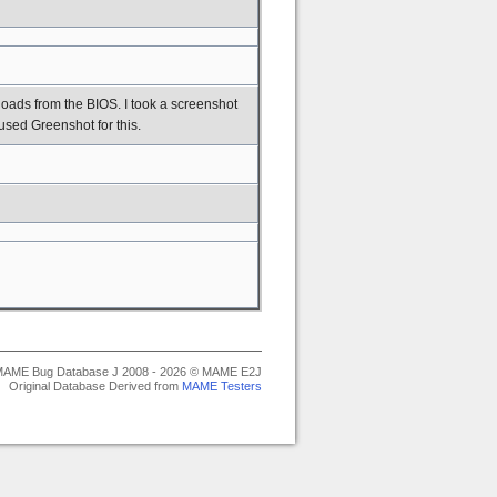
ds from the BIOS. I took a screenshot
used Greenshot for this.
AME Bug Database J 2008 - 2026 © MAME E2J
Original Database Derived from
MAME Testers