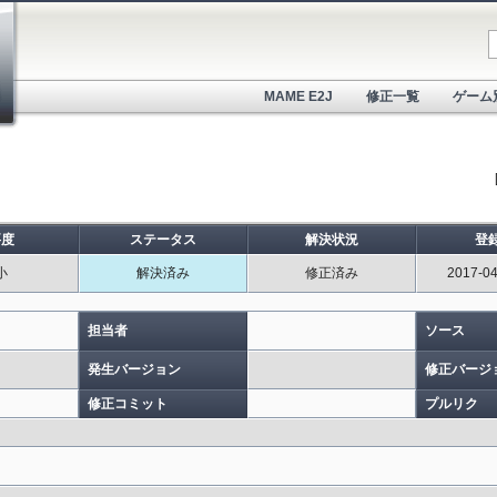
MAME E2J
修正一覧
ゲーム
要度
ステータス
解決状況
登
小
解決済み
修正済み
2017-04
担当者
ソース
発生バージョン
修正バージ
修正コミット
プルリク