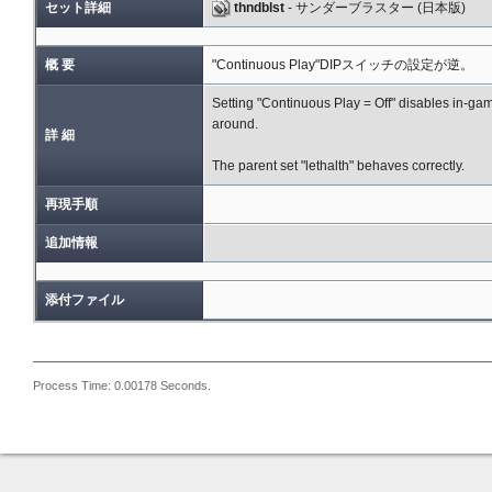
セット詳細
thndblst
- サンダーブラスター (日本版)
概 要
"Continuous Play"DIPスイッチの設定が逆。
Setting "Continuous Play = Off" disables in-ga
around.
詳 細
The parent set "lethalth" behaves correctly.
再現手順
追加情報
添付ファイル
Process Time: 0.00178 Seconds.