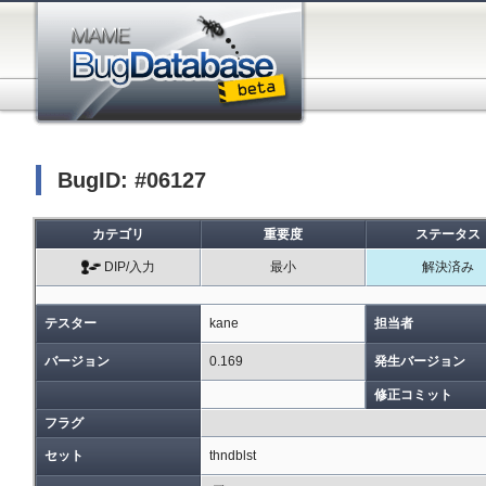
BugID: #06127
カテゴリ
重要度
ステータス
DIP/入力
最小
解決済み
テスター
kane
担当者
バージョン
0.169
発生バージョン
修正コミット
フラグ
セット
thndblst