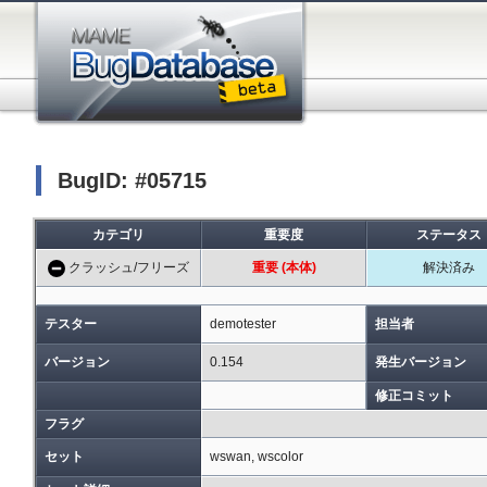
BugID: #05715
カテゴリ
重要度
ステータス
クラッシュ/フリーズ
重要 (本体)
解決済み
テスター
demotester
担当者
バージョン
0.154
発生バージョン
修正コミット
フラグ
セット
wswan, wscolor