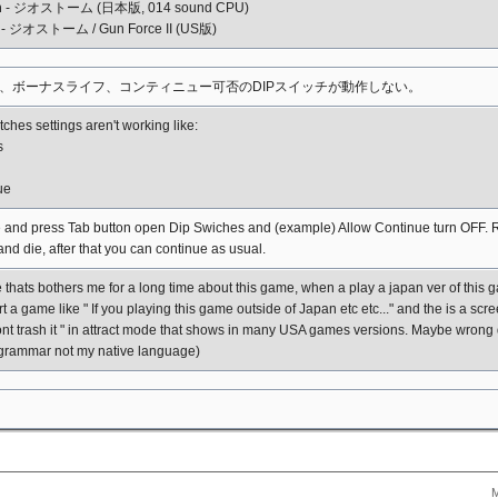
m
- ジオストーム (日本版, 014 sound CPU)
- ジオストーム / Gun Force II (US版)
、ボーナスライフ、コンティニュー可否のDIPスイッチが動作しない。
ches settings aren't working like:
s
ue
and press Tab button open Dip Swiches and (example) Allow Continue turn OFF. Re
nd die, after that you can continue as usual.
 thats bothers me for a long time about this game, when a play a japan ver of this
t a game like " If you playing this game outside of Japan etc etc..." and the is a scr
nt trash it " in attract mode that shows in many USA games versions. Maybe wron
y grammar not my native language)
M