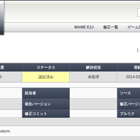
MAME E2J
修正一覧
ゲーム
[
要度
ステータス
解決状況
登
小
認証済み
未処理
2014-02
担当者
ソース
発生バージョン
修正バージ
修正コミット
プルリク
ostorm