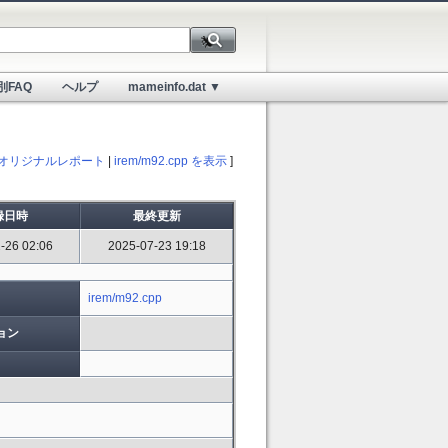
別FAQ
ヘルプ
mameinfo.dat ▼
オリジナルレポート
|
irem/m92.cpp を表示
]
録日時
最終更新
-26 02:06
2025-07-23 19:18
irem/m92.cpp
ョン