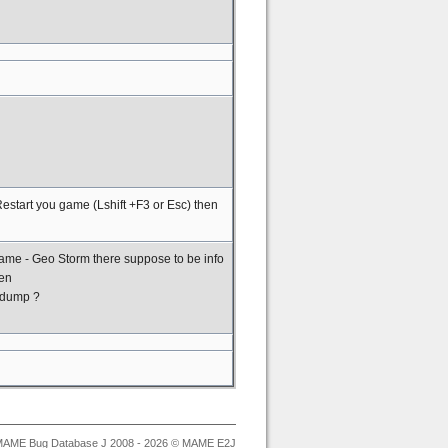
start you game (Lshift +F3 or Esc) then
 game - Geo Storm there suppose to be info
een
g dump ?
AME Bug Database J 2008 - 2026 © MAME E2J