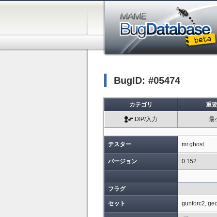
BugID: #05474
カテゴリ
重
DIP/入力
最
テスター
mr.ghost
バージョン
0.152
フラグ
セット
gunforc2, ge