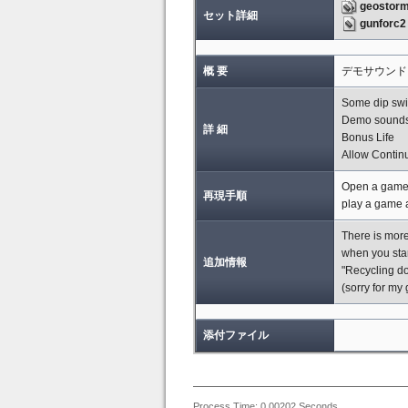
geostor
セット詳細
gunforc2
概 要
デモサウンド
Some dip swit
Demo sound
詳 細
Bonus Life
Allow Contin
Open a game 
再現手順
play a game a
There is more
when you star
追加情報
"Recycling do
(sorry for m
添付ファイル
Process Time: 0.00202 Seconds.