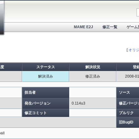
MAME E2J
修正一覧
ゲーム
[
オリ
要度
ステータス
解決状況
登
中
解決済み
修正済み
2008-01
担当者
ソース
発生バージョン
0.114u3
修正バージ
修正コミット
プルリク
旧BugID
all