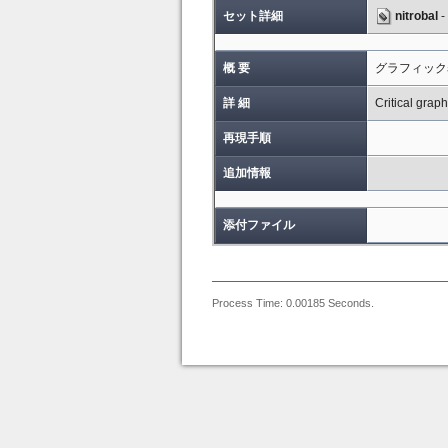
セット詳細
nitrobal
-
概 要
グラフィック
詳 細
Critical graph
再現手順
追加情報
添付ファイル
Process Time: 0.00185 Seconds.