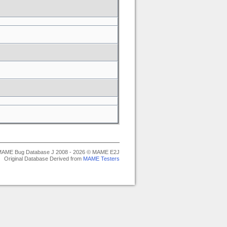
AME Bug Database J 2008 - 2026 © MAME E2J
Original Database Derived from
MAME Testers