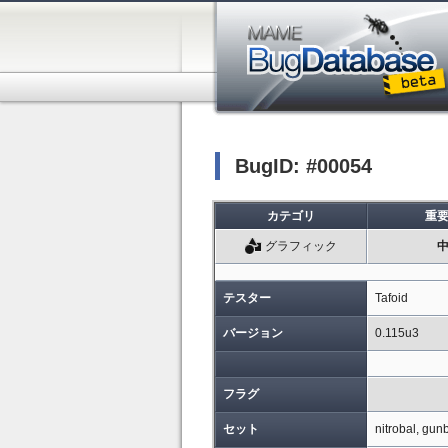
BugID: #00054
カテゴリ
重
グラフィック
テスター
Tafoid
バージョン
0.115u3
フラグ
セット
nitrobal, gunb