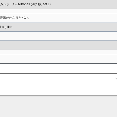
 ガンボール / Nitroball (海外版, set 1)
表示がかなりヤバい。
ics glitch.
M