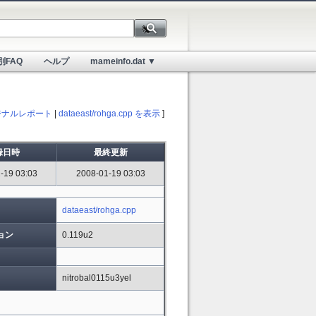
別FAQ
ヘルプ
mameinfo.dat ▼
ジナルレポート
|
dataeast/rohga.cpp を表示
]
録日時
最終更新
-19 03:03
2008-01-19 03:03
dataeast/rohga.cpp
ョン
0.119u2
nitrobal0115u3yel