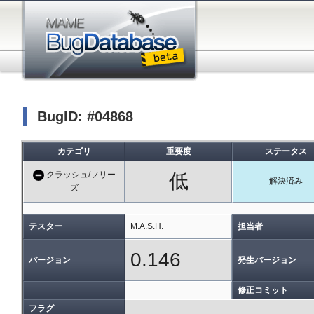
BugID: #04868
カテゴリ
重要度
ステータス
クラッシュ/フリー
低
解決済み
ズ
テスター
M.A.S.H.
担当者
0.146
バージョン
発生バージョン
修正コミット
フラグ