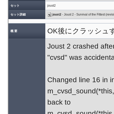
セット
joust2
セット詳細
joust2
- Joust 2 - Survival of the Fittest (revis
OK後にクラッシュ
概 要
Joust 2 crashed afte
"cvsd" was accidenta
Changed line 16 in i
m_cvsd_sound(*this,
back to
m_cvsd_sound(*this, 