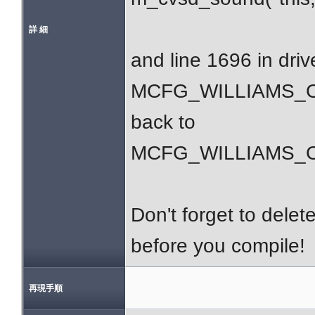
詳 細
and line 1696 in driv
MCFG_WILLIAMS_C
back to
MCFG_WILLIAMS_C
Don't forget to delete
before you compile!
再現手順