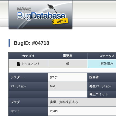
BugID: #04718
カテゴリ
重要度
ステータス
ドキュメント
低
解決済み
テスター
gregf
担当者
バージョン
N/A
発生バージョン
修正コミット
フラグ
実機・資料検証済み
セット
invds