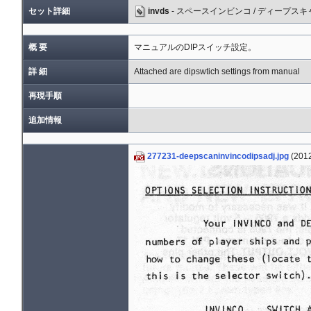
セット詳細
invds
- スペースインビンコ / ディープスキ
概 要
マニュアルのDIPスイッチ設定。
詳 細
Attached are dipswtich settings from manual
再現手順
追加情報
277231-deepscaninvincodipsadj.jpg
(2012