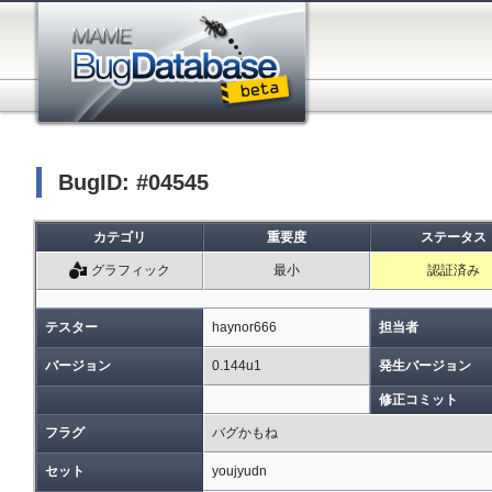
BugID: #04545
カテゴリ
重要度
ステータス
グラフィック
最小
認証済み
テスター
haynor666
担当者
バージョン
0.144u1
発生バージョン
修正コミット
フラグ
バグかもね
セット
youjyudn