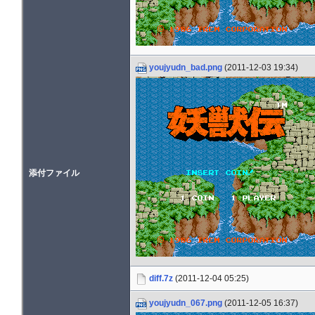
youjyudn_bad.png
(2011-12-03 19:34)
添付ファイル
diff.7z
(2011-12-04 05:25)
youjyudn_067.png
(2011-12-05 16:37)