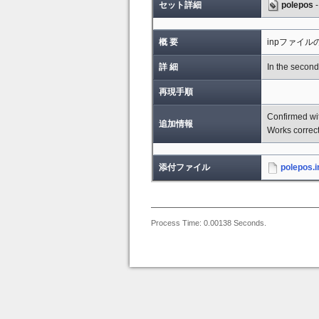
セット詳細
polepos
概 要
inpファイ
詳 細
In the second
再現手順
Confirmed wit
追加情報
Works correct
添付ファイル
polepos.i
Process Time: 0.00138 Seconds.