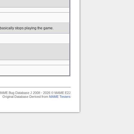
basically stops playing the game.
AME Bug Database J 2008 - 2026 © MAME E2J
Original Database Derived from
MAME Testers