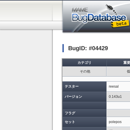
BugID: #04429
カテゴリ
重
その他
テスター
reesal
バージョン
0.143u1
フラグ
セット
polepos