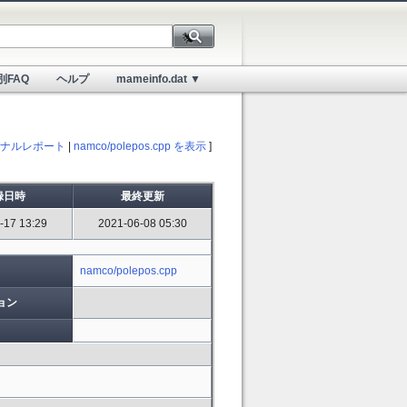
別FAQ
ヘルプ
mameinfo.dat ▼
ナルレポート
|
namco/polepos.cpp を表示
]
録日時
最終更新
-17 13:29
2021-06-08 05:30
namco/polepos.cpp
ョン