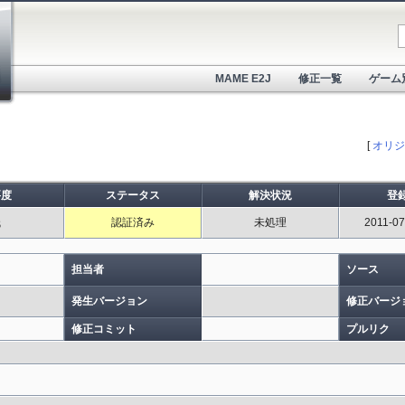
MAME E2J
修正一覧
ゲーム
[
オリジ
要度
ステータス
解決状況
登
低
認証済み
未処理
2011-07
担当者
ソース
発生バージョン
修正バージ
修正コミット
プルリク