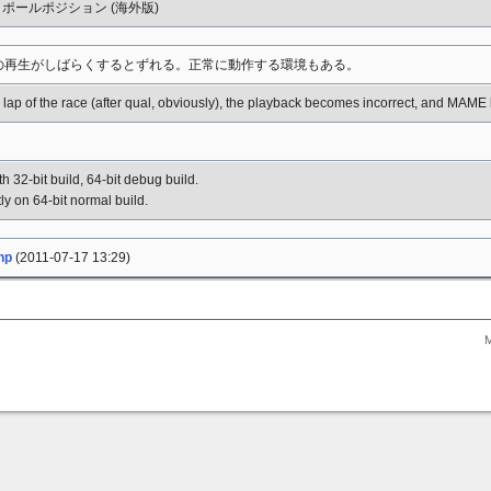
- ポールポジション (海外版)
ルの再生がしばらくするとずれる。正常に動作する環境もある。
 lap of the race (after qual, obviously), the playback becomes incorrect, and MAME 
h 32-bit build, 64-bit debug build.
ly on 64-bit normal build.
np
(2011-07-17 13:29)
M