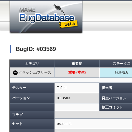
BugID: #03569
カテゴリ
重要度
ステータス
クラッシュ/フリーズ
重要 (本体)
解決済み
テスター
Tafoid
担当者
バージョン
0.135u3
発生バージョン
修正コミット
フラグ
セット
escounts