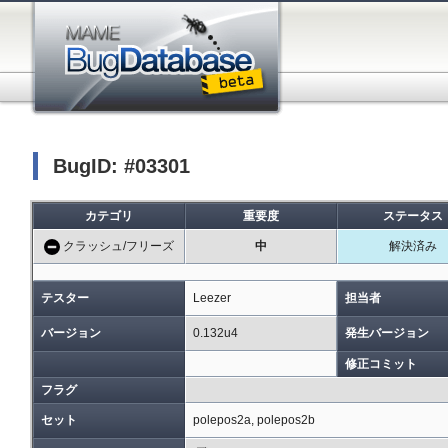
BugID: #03301
カテゴリ
重要度
ステータス
クラッシュ/フリーズ
中
解決済み
テスター
Leezer
担当者
バージョン
0.132u4
発生バージョン
修正コミット
フラグ
セット
polepos2a, polepos2b