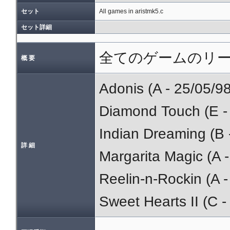
セット
All games in aristmk5.c
セット詳細
全てのゲームのリ
概 要
Adonis (A - 25/05/
Diamond Touch (E - 
Indian Dreaming (B 
詳 細
Margarita Magic (A
Reelin-n-Rockin (A -
Sweet Hearts II (C 