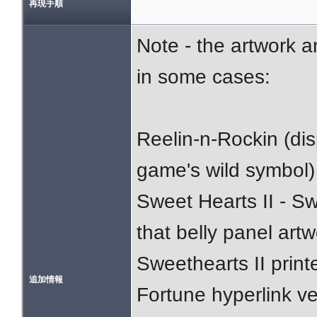
再現手順
Note - the artwork 
in some cases:
Reelin-n-Rockin (di
game's wild symbol) 
Sweet Hearts II - Sw
that belly panel ar
Sweethearts II print
追加情報
Fortune hyperlink v