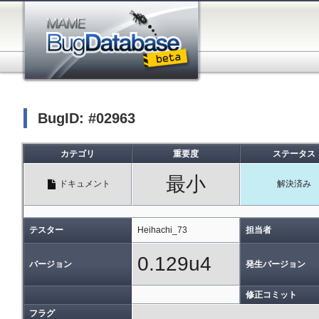
BugID: #02963
カテゴリ
重要度
ステータス
最小
ドキュメント
解決済み
テスター
Heihachi_73
担当者
0.129u4
バージョン
発生バージョン
修正コミット
フラグ