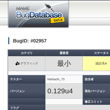
BugID: #02957
カテゴリ
重要度
ステータス
最小
グラフィック
認証済み
テスター
Heihachi_73
担当者
0.129u4
バージョン
発生バージョン
修正コミット
フラグ