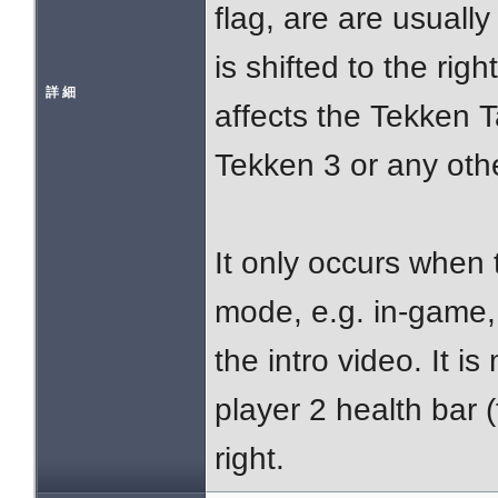
flag, are are usually
is shifted to the rig
詳 細
affects the Tekken Ta
Tekken 3 or any othe
It only occurs when
mode, e.g. in-game, 
the intro video. It i
player 2 health bar (
right.