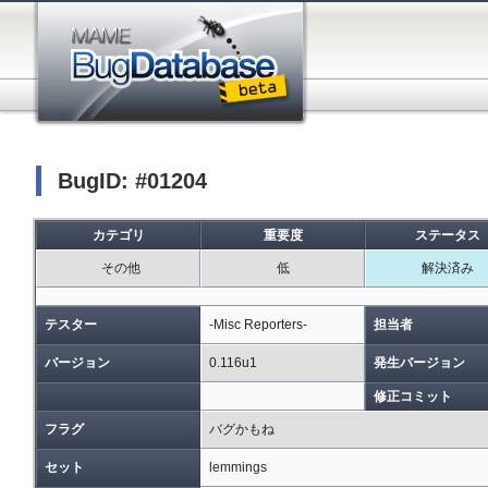
BugID: #01204
カテゴリ
重要度
ステータス
その他
低
解決済み
テスター
-Misc Reporters-
担当者
バージョン
0.116u1
発生バージョン
修正コミット
フラグ
バグかもね
セット
lemmings