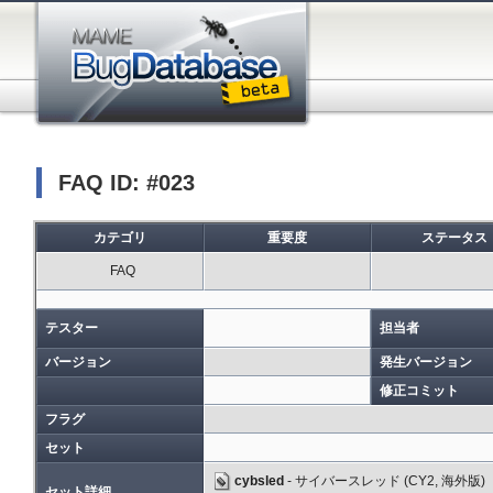
FAQ ID: #023
カテゴリ
重要度
ステータス
FAQ
テスター
担当者
バージョン
発生バージョン
修正コミット
フラグ
セット
cybsled
- サイバースレッド (CY2, 海外版)
セット詳細