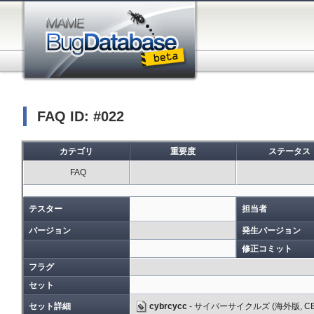
FAQ ID: #022
カテゴリ
重要度
ステータス
FAQ
テスター
担当者
バージョン
発生バージョン
修正コミット
フラグ
セット
セット詳細
cybrcycc
- サイバーサイクルズ (海外版, CB2 