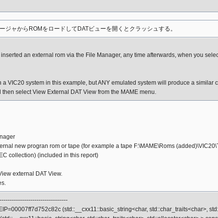
ージャからROMをロードしてDATビューを開くとクラッシュする。
inserted an external rom via the File Manager, any time afterwards, when you sel
 a VIC20 system in this example, but ANY emulated system will produce a similar c
 then select View External DAT View from the MAME menu.
anager
xternal new progran rom or tape (for example a tape F:\MAME\Roms (added)\VIC20\
C collection) (included in this report)
View external DAT View.
s.
-----------------------------------
EIP=00007ff7d752c82c (std::__cxx11::basic_string<char, std::char_traits<char>, std