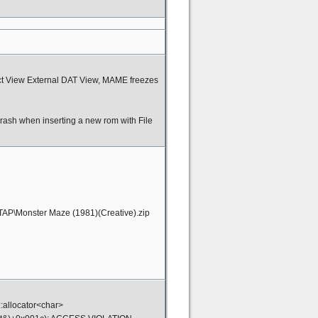
ect View External DAT View, MAME freezes
rash when inserting a new rom with File
TAP\Monster Maze (1981)(Creative).zip
::allocator<char>