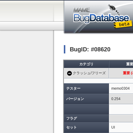
BugID: #08620
カテゴリ
重
クラッシュ/フリーズ
重要 (
テスター
memo0304
バージョン
0.254
フラグ
セット
UI