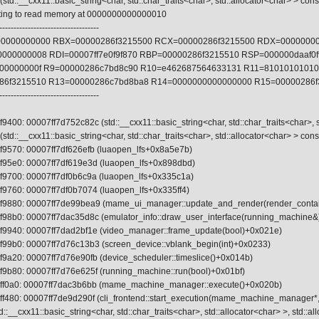
std::__cxx11::basic_string<char, std::char_traits<char>, std::allocator<char> >
ting to read memory at 0000000000000010
-----------------------------------
0000000000 RBX=00000286f3215500 RCX=00000286f3215500 RDX=0000000
000000008 RDI=00007ff7e0f9f870 RBP=00000286f3215510 RSP=000000daaf0
00000000f R9=00000286c7bd8c90 R10=e462687564633131 R11=8101010101
86f3215510 R13=00000286c7bd8ba8 R14=0000000000000000 R15=00000286f
-----------------------------------
400: 00007ff7d752c82c (std::__cxx11::basic_string<char, std::char_traits<char>, s
std::__cxx11::basic_string<char, std::char_traits<char>, std::allocator<char> > co
9570: 00007ff7df626efb (luaopen_lfs+0x8a5e7b)
f95e0: 00007ff7df619e3d (luaopen_lfs+0x898dbd)
9700: 00007ff7df0b6c9a (luaopen_lfs+0x335c1a)
9760: 00007ff7df0b7074 (luaopen_lfs+0x335ff4)
f9880: 00007ff7de99bea9 (mame_ui_manager::update_and_render(render_conta
98b0: 00007ff7dac35d8c (emulator_info::draw_user_interface(running_machine
f9940: 00007ff7dad2bf1e (video_manager::frame_update(bool)+0x021e)
99b0: 00007ff7d76c13b3 (screen_device::vblank_begin(int)+0x0233)
9a20: 00007ff7d76e90fb (device_scheduler::timeslice()+0x014b)
9b80: 00007ff7d76e625f (running_machine::run(bool)+0x01bf)
ff0a0: 00007ff7dac3b6bb (mame_machine_manager::execute()+0x020b)
f480: 00007ff7de9d290f (cli_frontend::start_execution(mame_machine_manager*
td::__cxx11::basic_string<char, std::char_traits<char>, std::allocator<char> >, std::a