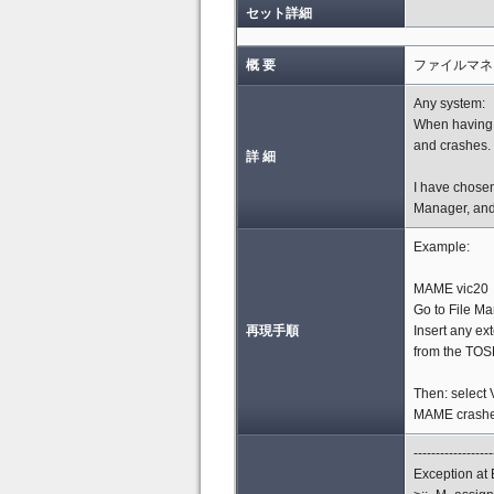
セット詳細
概 要
ファイルマネ
Any system:
When having 
and crashes.
詳 細
I have chosen
Manager, and
Example:
MAME vic20
Go to File M
再現手順
Insert any e
from the TOSE
Then: select 
MAME crashe
------------------
Exception at 