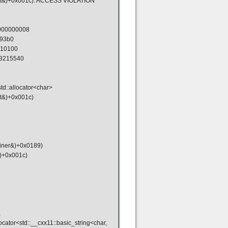
 const&)+0x001c): ACCESS VIOLATION
000000008
f93b0
010100
3215540
td::allocator<char>
nst&)+0x001c)
iner&)+0x0189)
&)+0x001c)
,
llocator<std::__cxx11::basic_string<char,