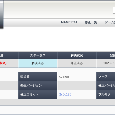
MAME E2J
修正一覧
ゲーム
要度
ステータス
解決状況
登
本体)
解決済み
修正済み
2023-05
担当者
cuavas
ソース
発生バージョン
修正バージ
修正コミット
2c0c125
プルリク