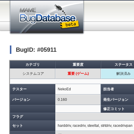
BugID: #05911
カテゴリ
重要度
ステータス
システムコア
重要 (ゲーム)
解決済み
テスター
NekoEd
担当者
バージョン
0.160
発生バージョン
修正コミット
フラグ
セット
harddriv, racedriv, steeltal, strtdriv, racedrivpan