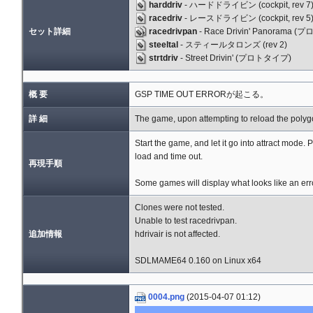
harddriv
- ハードドライビン (cockpit, rev 7
racedriv
- レースドライビン (cockpit, rev 5
セット詳細
racedrivpan
- Race Drivin' Panorama (
steeltal
- スティールタロンズ (rev 2)
strtdriv
- Street Drivin' (プロトタイプ)
概 要
GSP TIME OUT ERRORが起こる。
詳 細
The game, upon attempting to reload the polygo
Start the game, and let it go into attract mode. 
load and time out.
再現手順
Some games will display what looks like an err
Clones were not tested.
Unable to test racedrivpan.
追加情報
hdrivair is not affected.
SDLMAME64 0.160 on Linux x64
0004.png
(2015-04-07 01:12)